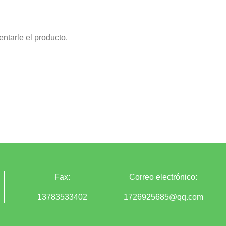
Fax:
Correo electrónico:
13783533402
1726925685@qq.com