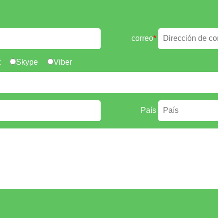
correo
*
t
Skype
Viber
País