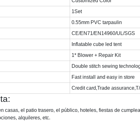
Customized Color
1Set
0.55mm PVC tarpaulin
CE/EN71/EN14960/UL/SGS
Inflatable cube led tent
1* Blower + Repair Kit
Double stitch sewing technolo
Fast install and easy in store
Credit card,Trade assurance,T
ta:
n casas, el patio trasero, el público, hoteles, fiestas de cumpl
ciones, alquileres, etc.