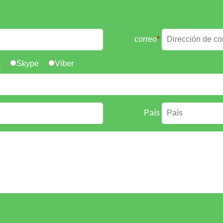
correo
*
t
Skype
Viber
País