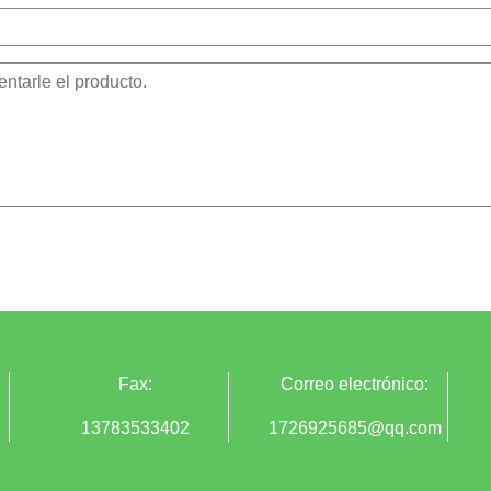
Fax:
Correo electrónico:
13783533402
1726925685@qq.com