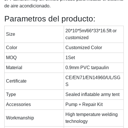
de aire acondicionado.
Parametros del producto:
20*10*5m/66*33*16.5ft or
Size
customized
Color
Customized Color
MOQ
1Set
Material
0.9mm PVC tarpaulin
CE/EN71/EN14960/UL/SG
Certificate
S
Type
Sealed inflatable army tent
Accessories
Pump + Repair Kit
High temperature welding
Workmanship
technology